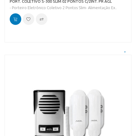
PORT. COLETIVO S-300 SLIM 02 PONTOS C/2INT. PR AGL
- Porteiro Eletrônico Coletivo 2 Pontos Slim- Alimentação Ex..