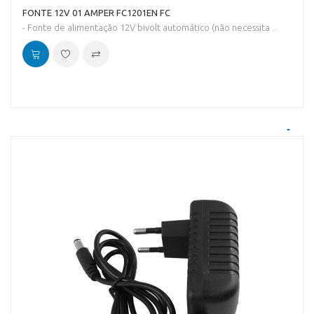
FONTE 12V 01 AMPER FC1201EN FC
- Fonte de alimentação 12V bivolt automático (não necessita ..