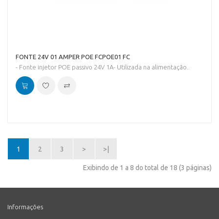
FONTE 24V 01 AMPER POE FCPOE01 FC
- Fonte injetor POE passivo 24V 1A- Utilizada na alimentação..
1
2
3
>
>|
Exibindo de 1 a 8 do total de 18 (3 páginas)
Informações