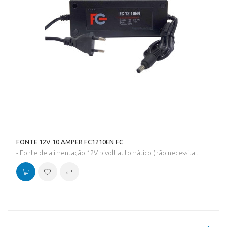
FONTE 12V 10 AMPER FC1210EN FC
- Fonte de alimentação 12V bivolt automático (não necessita ..