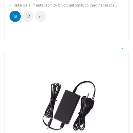
- Fonte de alimentação 12V bivolt automático (não necessita ..