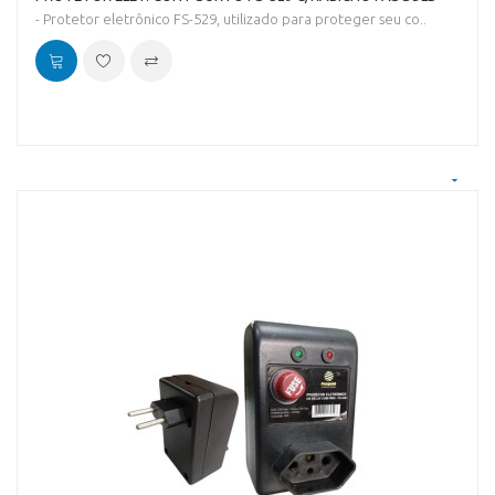
- Protetor eletrônico FS-529, utilizado para proteger seu co..