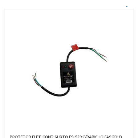
PROTETOR ELET. CONT SURTO FS-529 C/RABICHO FASGOLD