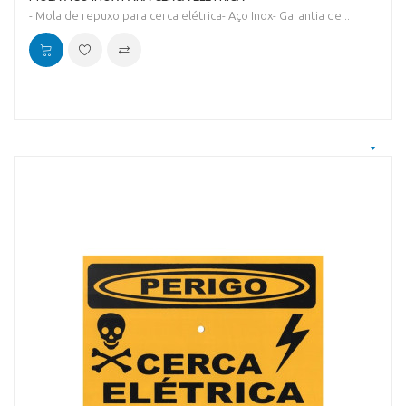
- Mola de repuxo para cerca elétrica- Aço Inox- Garantia de ..