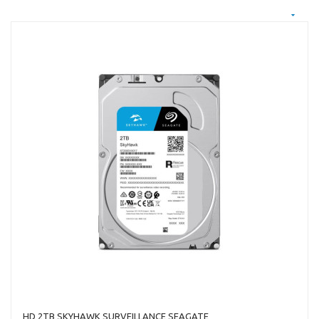
HD 2TB SKYHAWK SURVEILLANCE SEAGATE