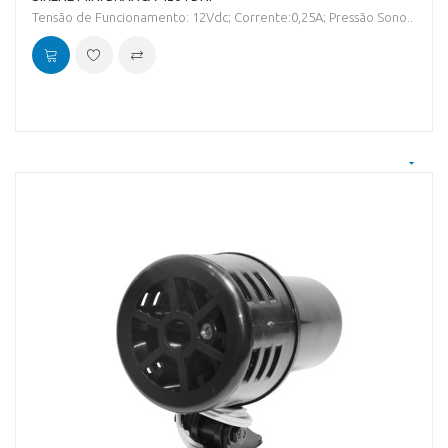
Tensão de Funcionamento: 12Vdc; Corrente:0,25A; Pressão Sono..