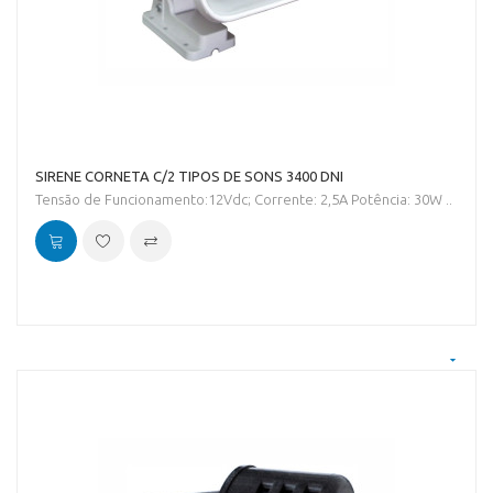
SIRENE CORNETA C/2 TIPOS DE SONS 3400 DNI
Tensão de Funcionamento:12Vdc; Corrente: 2,5A Potência: 30W ..