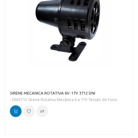
SIRENE MECANICA ROTATIVA 6V-17V 3712 DNI
- DNI3712 Sirene Rotativa Mecânica 6 a 17V Tensão de Funci..