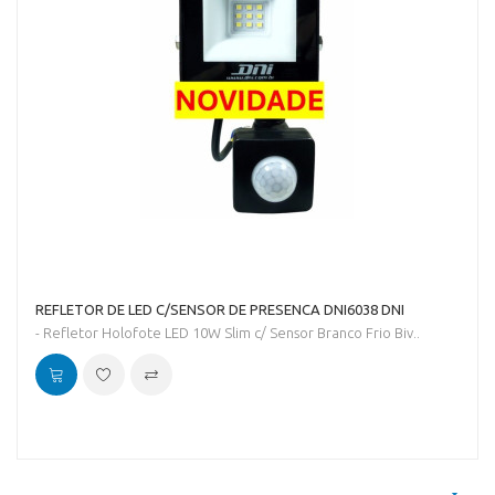
REFLETOR DE LED C/SENSOR DE PRESENCA DNI6038 DNI
- Refletor Holofote LED 10W Slim c/ Sensor Branco Frio Biv..