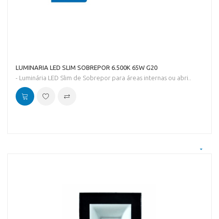
LUMINARIA LED SLIM SOBREPOR 6.500K 65W G20
- Luminária LED Slim de Sobrepor para áreas internas ou abri..