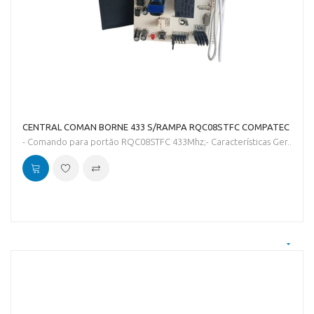
CENTRAL COMAN BORNE 433 S/RAMPA RQC08STFC COMPATEC
- Comando para portão RQC08STFC 433Mhz;- Características Ger..