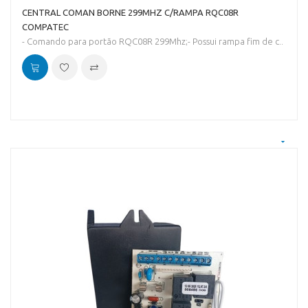
CENTRAL COMAN BORNE 299MHZ C/RAMPA RQC08R
COMPATEC
- Comando para portão RQC08R 299Mhz;- Possui rampa fim de c..