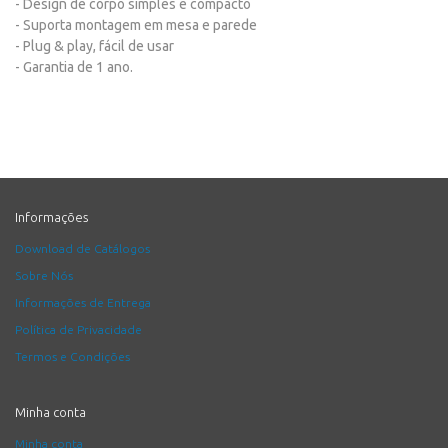
- Design de corpo simples e compacto
- Suporta montagem em mesa e parede
- Plug & play, fácil de usar
- Garantia de 1 ano.
Informações
Download de Catálogos
Sobre Nós
Informações de Entrega
Política de Privacidade
Termos e Condições
Minha conta
Minha conta