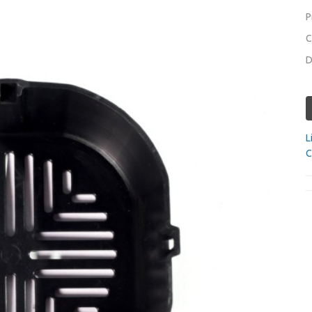
P
C
D
L
C