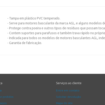
- Tampa em plástico PVC temperado.
- Serve para motores basculante da marca AGL, e alguns modelos d
- Protege contra poeira e outros tipos de resíduos que possam toca
- Contem suportes para parafusos e também trava rápido no próprio 
- Indicada para todos os modelos de motores basculantes AGL, ind
- Garantia de fabricação.
ta
Serviços ao cliente
ta
Entre em contato
de pedidos
Solicitar devolução
esejos
Mapa do site