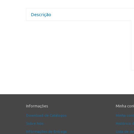
Descrição
Informações
Minha con
Download de Catálogos
Minha con
Sobre Nós
Histórico 
Informações de Entrega
Lista de d