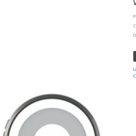
P
C
D
L
C