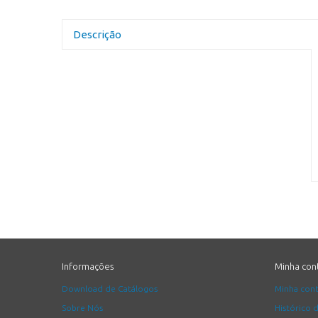
Descrição
Informações
Minha con
Download de Catálogos
Minha con
Sobre Nós
Histórico 