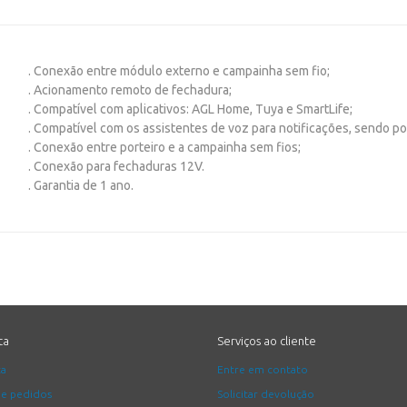
. Conexão entre módulo externo e campainha sem fio;
. Acionamento remoto de fechadura;
. Compatível com aplicativos: AGL Home, Tuya e SmartLife;
. Compatível com os assistentes de voz para notificações, sendo po
. Conexão entre porteiro e a campainha sem fios;
. Conexão para fechaduras 12V.
. Garantia de 1 ano.
ta
Serviços ao cliente
ta
Entre em contato
de pedidos
Solicitar devolução