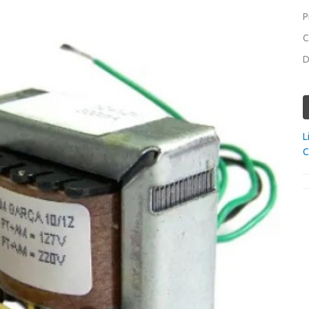
P
C
D
L
C