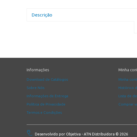
Descrição
Informações
Minha con
Download de Catálogos
Minha con
Sobre Nós
Histórico 
Informações de Entrega
Lista de d
Política de Privacidade
Comprar va
Termos e Condições
Desenvolvido por
Objetiva
- ATN Distribuidora © 2026