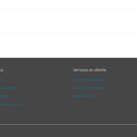
ta
Serviços ao cliente
ta
Entre em contato
de pedidos
Solicitar devolução
esejos
Mapa do site
le presentes