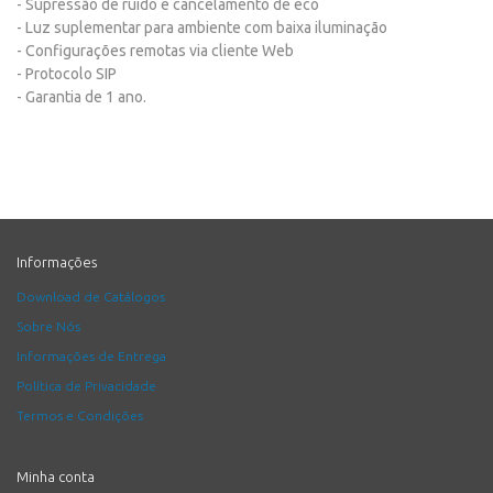
- Supressão de ruído e cancelamento de eco
- Luz suplementar para ambiente com baixa iluminação
- Configurações remotas via cliente Web
- Protocolo SIP
- Garantia de 1 ano.
Informações
Download de Catálogos
Sobre Nós
Informações de Entrega
Política de Privacidade
Termos e Condições
Minha conta